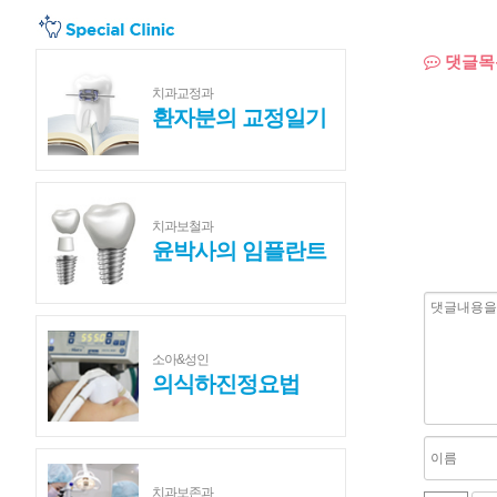
댓글목
치과교정과
환자분의 교정일기
치과보철과
윤박사의 임플란트
소아&성인
의식하진정요법
치과보존과