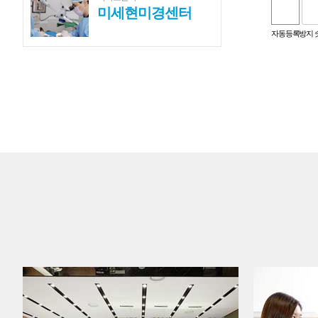
미세현미경센터
숫자음성듣기
새로고침
자동등록방지 