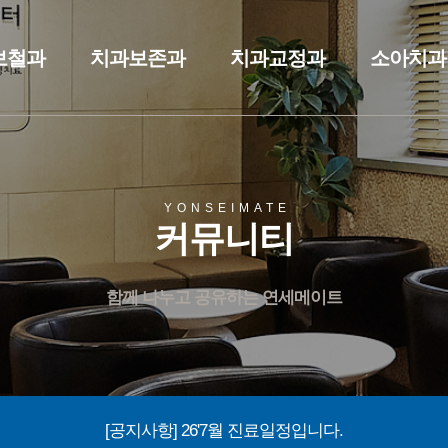
보철과
치과보존과
치과교정과
소아치과
YONSEIMATE
커뮤니티
함께 나누고 공유하는 연세메이트
[공지사항] 26'7월 진료일정입니다.