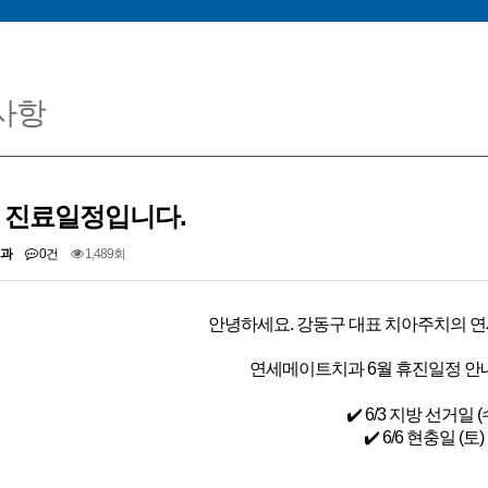
더 업그레이드된 구강스캐너 아이테로 루미나(i-TERO Lumina)를
공지사항] 고유가 피해지원금, 연세메이트치과에서 사용 가능합니
[공지사항] 26'5월 진료일정입니다.
사항
] 2026 병오년 새해 복 많이 받으세요. (윤승환, 전동근 원장님 
6월 진료일정입니다.
과
0건
1,489회
안녕하세요. 강동구 대표 치아주치의 
연세메이트치과 6월 휴진일정 안
✔️ 6/3 지방 선거일 (
✔️ 6/6 현충일 (토)