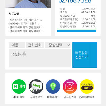
평일
10:00~19:00
토요일
09:00~14:30
일요일/공휴일
휴무
목요일(오전휴진)
14:00~21:00
· 윤원장님과 전원장님이 직…
야간진료(화, 목)
19:00~21:00
· [연세메이트치과 개원 2…
점심시간(평일)
13:00~14:00
· 연세메이트치과 명진들꽃사…
· 연세메이트치과 아동복지시…