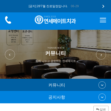
[공지] 26'7월 진료일정입니다.
06-29
[공지] 더 업그레이드된 구강스캐너 …
05-12
[공지] 고유가 피해지원금, 연세메이…
05-12
[공지] 26'5월 진료일정입니다.
04-28
[공지] 2026 병오년 새해 복 많…
01-07
YONSEIMATE
커뮤니티
함께 나누고 공유하는 연세메이트
커뮤니티
공지사항
답변