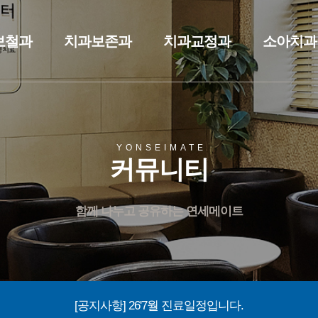
보철과
치과보존과
치과교정과
소아치과
YONSEIMATE
커뮤니티
함께 나누고 공유하는 연세메이트
[공지사항] 26'7월 진료일정입니다.