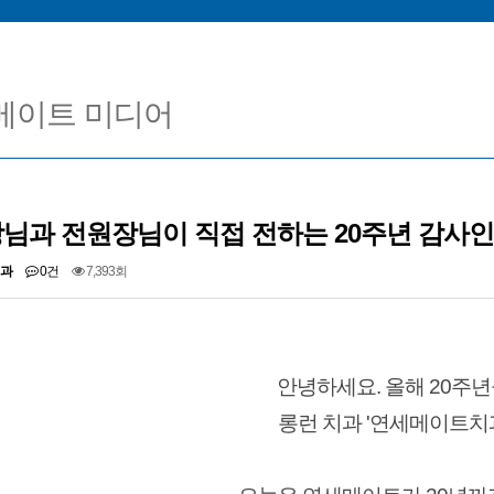
더 업그레이드된 구강스캐너 아이테로 루미나(i-TERO Lumina)를
공지사항] 고유가 피해지원금, 연세메이트치과에서 사용 가능합니
[공지사항] 26'5월 진료일정입니다.
메이트 미디어
] 2026 병오년 새해 복 많이 받으세요. (윤승환, 전동근 원장님 
님과 전원장님이 직접 전하는 20주년 감사인
과
0건
7,393회
안녕하세요. 올해 20주년
롱런 치과 '연세메이트치과