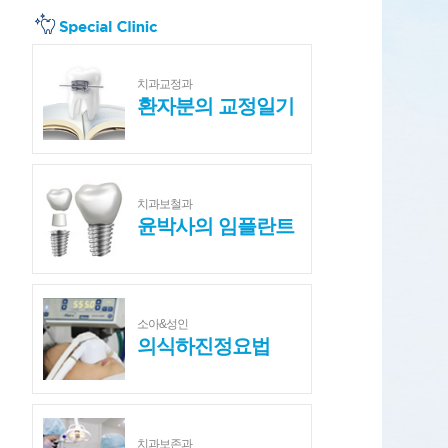
치과교정과
환자분의 교정일기
치과보철과
윤박사의 임플란트
소아&성인
의식하진정요법
치과보존과